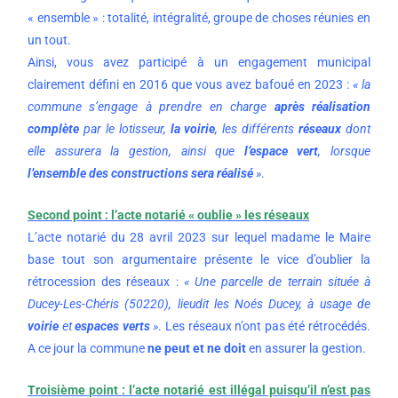
« ensemble » : totalité, intégralité, groupe de choses réunies en
un tout.
Ainsi, vous avez participé à un engagement municipal
clairement défini en 2016 que vous avez bafoué en 2023 :
« la
commune s’engage à prendre en charge
après réalisation
complète
par le lotisseur,
la voirie
, les différents
réseaux
dont
elle assurera la gestion, ainsi que
l’espace vert
, lorsque
l’ensemble des constructions sera réalisé
»
.
Second point : l’acte notarié « oublie » les réseaux
L’acte notarié du 28 avril 2023 sur lequel madame le Maire
base tout son argumentaire présente le vice d’oublier la
rétrocession des réseaux :
« Une parcelle de terrain située à
Ducey-Les-Chéris (50220), lieudit les Noés Ducey, à usage de
voirie
et
espaces verts
»
. Les réseaux n’ont pas été rétrocédés.
A ce jour la commune
ne peut et ne doit
en assurer la gestion.
Troisième point : l’acte notarié est illégal puisqu’il n’est pas